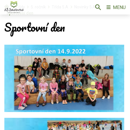
MENU
Třídy
5. ročník
Třída 5.A
Novinky 5.A
Sportovní den
Sportovní den