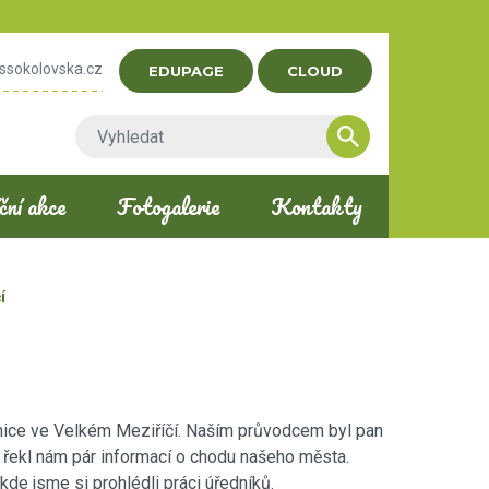
ssokolovska.cz
EDUPAGE
CLOUD
ní akce
Fotogalerie
Kontakty
í
nice ve Velkém Meziříčí. Naším průvodcem byl pan
a řekl nám pár informací o chodu našeho města.
kde jsme si prohlédli práci úředníků.