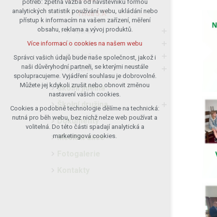
potřeb: zpětná vazba od návštěvníků formou
analytických statistik používání webu, ukládání nebo
udržení kontextu stránek (session):
Třída 5.A
přístup k informacím na vašem zařízení, měření
případná přihlášení, volby jazyka, apod.
obsahu, reklama a vývoj produktů.
6. ročník
Volitelná cookies
7. ročník
Více informací o cookies na našem webu
analytická pro anonymizované
8. ročník
vyhodnocení návštěvnosti
Správci vašich údajů bude naše společnost, jakož i
naši důvěryhodní partneři, se kterými neustále
marketingová cookies (Google)
9. ročník
spolupracujeme. Vyjádření souhlasu je dobrovolné.
Více informací o cookies na našem webu
Můžete jej kdykoli zrušit nebo obnovit změnou
Školní jídelna
nastavení vašich cookies.
Školní družina
Cookies a podobné technologie dělíme na technická:
Přijmout všechny cookies
nutná pro běh webu, bez nichž nelze web používat a
Dokumenty
volitelná. Do této části spadají analytická a
Odmítnout vše
marketingová cookies.
Měsíční akce
Fotogalerie
Kontakty