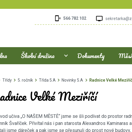
566 782 102
sekretarka@z
elna
Školní družina
Dokumenty
Měsíč
Třídy
5. ročník
Třída 5.A
Novinky 5.A
Radnice Velké Meziříč
adnice Velké Meziříčí
vod učiva „O NAŠEM MĚSTĚ“ jsme se šli podívat do prostor rad
mník Švaříček. Přivítal nás i pan starosta Alexandros Kaminaras 
ali jsme dáreček a pak jsme se přesunuli do prost nové budovy, 