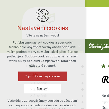
Nastavení cookies
Vítejte na našem webu!
Potřebujeme nastavit cookies a související
Škola
Třídy
Školní jíd
technologie, aby zobrazovaný obsah odpovídal
vašim potřebám a vy na webu nalezli přesně to, co
potřebujete. Soubory cookies používané na našem
webu
nikdy neslouží ke zjišťování totožnosti
uživatelů stránek
.
Škola
R
Třídy
Přijmout všechny cookies
1. ročník
Nastavit
2. ročník
3. ročník
Na ú
Vaše údaje zpracováváme v souladu se zásadami
taje
4. ročník
Technická cookies
ochrany osobních údajů z důvodu následujících
Dost
5. ročník
nutná pro provozování webu