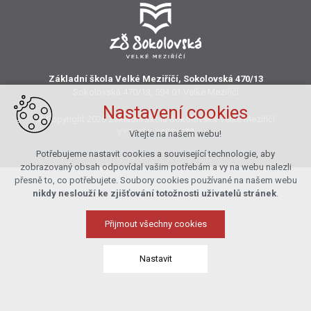
Základní škola Velké Meziříčí, Sokolovská 470/13
Sokolovská 470/13, 594 01 Velké Meziříčí
Nastavení cookies
© Copyright 2026 Základní škola Sokolovská Velké Meziříčí
VYTVOŘIL XART.CZ
Vítejte na našem webu!
Potřebujeme nastavit cookies a související technologie, aby
zobrazovaný obsah odpovídal vašim potřebám a vy na webu nalezli
přesně to, co potřebujete. Soubory cookies používané na našem webu
nikdy neslouží ke zjišťování totožnosti uživatelů stránek
.
Přijmout všechny cookies
Nastavit
Technická cookies