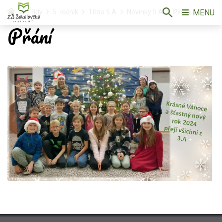
MENU
Třídy
5. ročník
Třída 5.A
Novinky 5.A
Přání
Přání