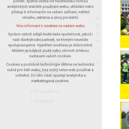
potřeb: zpětná vazba od návštěvníků formou
analytických statistik používání webu, ukládání nebo
udržení kontextu stránek (session):
Třída 5.A
přístup k informacím na vašem zařízení, měření
případná přihlášení, volby jazyka, apod.
obsahu, reklama a vývoj produktů.
6. ročník
Volitelná cookies
7. ročník
Více informací o cookies na našem webu
analytická pro anonymizované
8. ročník
vyhodnocení návštěvnosti
Správci vašich údajů bude naše společnost, jakož i
naši důvěryhodní partneři, se kterými neustále
marketingová cookies (Google)
9. ročník
spolupracujeme. Vyjádření souhlasu je dobrovolné.
Více informací o cookies na našem webu
Můžete jej kdykoli zrušit nebo obnovit změnou
Školní jídelna
nastavení vašich cookies.
Školní družina
Cookies a podobné technologie dělíme na technická:
Přijmout všechny cookies
nutná pro běh webu, bez nichž nelze web používat a
Dokumenty
volitelná. Do této části spadají analytická a
Odmítnout vše
marketingová cookies.
Měsíční akce
Fotogalerie
Kontakty