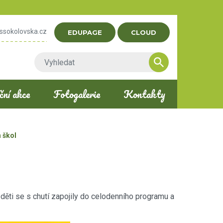
ssokolovska.cz
EDUPAGE
CLOUD
ní akce
Fotogalerie
Kontakty
 škol
i se s chutí zapojily do celodenního programu a