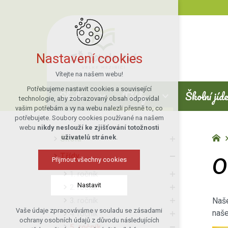
Nastavení cookies
Vítejte na našem webu!
Potřebujeme nastavit cookies a související
Škola
Třídy
Školní jíd
technologie, aby zobrazovaný obsah odpovídal
vašim potřebám a vy na webu nalezli přesně to, co
potřebujete. Soubory cookies používané na našem
webu
nikdy neslouží ke zjišťování totožnosti
uživatelů stránek
.
Škola
O
Třídy
Přijmout všechny cookies
1. ročník
Nastavit
2. ročník
3. ročník
Naše
Vaše údaje zpracováváme v souladu se zásadami
naše
4. ročník
Technická cookies
ochrany osobních údajů z důvodu následujících
5. ročník
nutná pro provozování webu