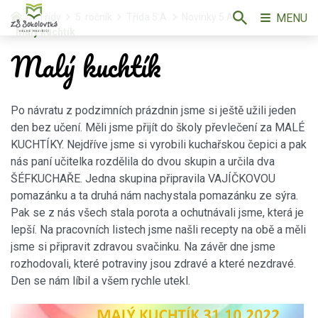
MENU
Třídy
5. ročník
Třída 5.A
Novinky 5.A
Malý kuchtík
Malý kuchtík
Po návratu z podzimních prázdnin jsme si ještě užili jeden
den bez učení. Měli jsme přijít do školy převlečení za MALÉ
KUCHTÍKY. Nejdříve jsme si vyrobili kuchařskou čepici a pak
nás paní učitelka rozdělila do dvou skupin a určila dva
ŠÉFKUCHAŘE. Jedna skupina připravila VAJÍČKOVOU
pomazánku a ta druhá nám nachystala pomazánku ze sýra.
Pak se z nás všech stala porota a ochutnávali jsme, která je
lepší. Na pracovních listech jsme našli recepty na obě a měli
jsme si připravit zdravou svačinku. Na závěr dne jsme
rozhodovali, které potraviny jsou zdravé a které nezdravé.
Den se nám líbil a všem rychle utekl.