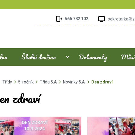
566 782 102
sekretarka@z
elna
Školní družina
Dokumenty
Měsíč
Třídy
5. ročník
Třída 5.A
Novinky 5.A
Den zdraví
en zdraví