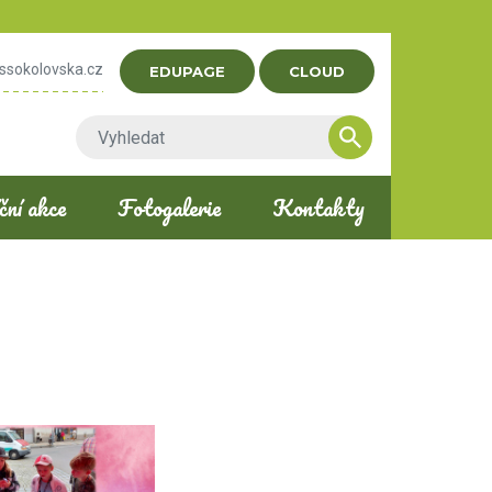
ssokolovska.cz
EDUPAGE
CLOUD
ní akce
Fotogalerie
Kontakty