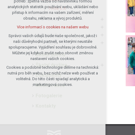
potřeb: zpětná vazba od návštěvníků formou
analytických statistik používání webu, ukládání nebo
udržení kontextu stránek (session):
Třída 5.A
přístup k informacím na vašem zařízení, měření
případná přihlášení, volby jazyka, apod.
obsahu, reklama a vývoj produktů.
6. ročník
Volitelná cookies
7. ročník
Více informací o cookies na našem webu
analytická pro anonymizované
8. ročník
vyhodnocení návštěvnosti
Správci vašich údajů bude naše společnost, jakož i
naši důvěryhodní partneři, se kterými neustále
marketingová cookies (Google)
9. ročník
spolupracujeme. Vyjádření souhlasu je dobrovolné.
Více informací o cookies na našem webu
Můžete jej kdykoli zrušit nebo obnovit změnou
Školní jídelna
nastavení vašich cookies.
Školní družina
Cookies a podobné technologie dělíme na technická:
Přijmout všechny cookies
nutná pro běh webu, bez nichž nelze web používat a
Dokumenty
volitelná. Do této části spadají analytická a
Odmítnout vše
marketingová cookies.
Měsíční akce
Fotogalerie
Kontakty