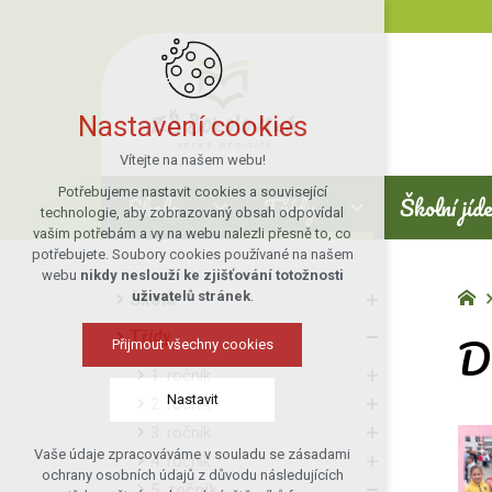
Nastavení cookies
Vítejte na našem webu!
Potřebujeme nastavit cookies a související
Škola
Třídy
Školní jíd
technologie, aby zobrazovaný obsah odpovídal
vašim potřebám a vy na webu nalezli přesně to, co
potřebujete. Soubory cookies používané na našem
webu
nikdy neslouží ke zjišťování totožnosti
uživatelů stránek
.
Škola
D
Třídy
Přijmout všechny cookies
1. ročník
Nastavit
2. ročník
3. ročník
Vaše údaje zpracováváme v souladu se zásadami
4. ročník
Technická cookies
ochrany osobních údajů z důvodu následujících
5. ročník
nutná pro provozování webu