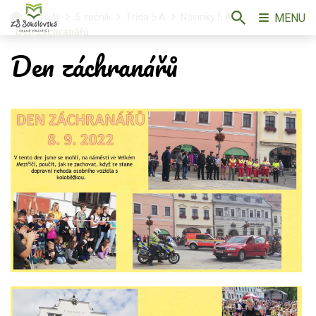
MENU
Třídy
5. ročník
Třída 5.A
Novinky 5.A
Den záchranářů
Den záchranářů