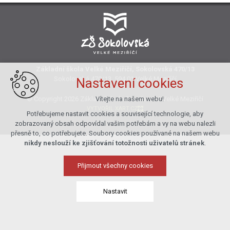
Základní škola Velké Meziříčí, Sokolovská 470/13
Sokolovská 470/13, 594 01 Velké Meziříčí
Nastavení cookies
© Copyright 2026 Základní škola Sokolovská Velké Meziříčí
Vítejte na našem webu!
VYTVOŘIL XART.CZ
Potřebujeme nastavit cookies a související technologie, aby
zobrazovaný obsah odpovídal vašim potřebám a vy na webu nalezli
přesně to, co potřebujete. Soubory cookies používané na našem webu
nikdy neslouží ke zjišťování totožnosti uživatelů stránek
.
Přijmout všechny cookies
Nastavit
Technická cookies