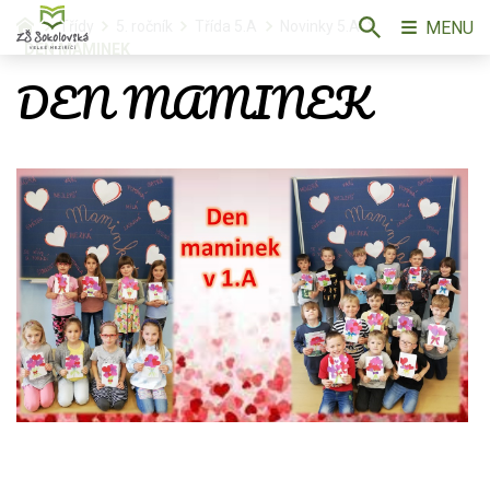
MENU
Třídy
5. ročník
Třída 5.A
Novinky 5.A
DEN MAMINEK
DEN MAMINEK