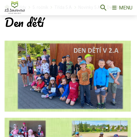
MENU
Třídy
5. ročník
Třída 5.A
Novinky 5.A
Den dětí
Den dětí