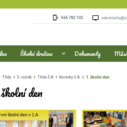
566 782 102
sekretarka@z
elna
Školní družina
Dokumenty
Měsíč
Třídy
5. ročník
Třída 5.A
Novinky 5.A
1. školní den
 školní den