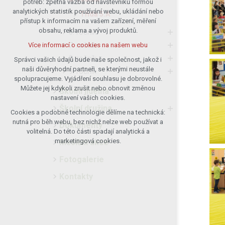
potřeb: zpětná vazba od návštěvníků formou
analytických statistik používání webu, ukládání nebo
udržení kontextu stránek (session):
Třída 5.A
přístup k informacím na vašem zařízení, měření
případná přihlášení, volby jazyka, apod.
obsahu, reklama a vývoj produktů.
6. ročník
Volitelná cookies
7. ročník
Více informací o cookies na našem webu
analytická pro anonymizované
8. ročník
vyhodnocení návštěvnosti
Správci vašich údajů bude naše společnost, jakož i
naši důvěryhodní partneři, se kterými neustále
marketingová cookies (Google)
9. ročník
spolupracujeme. Vyjádření souhlasu je dobrovolné.
Více informací o cookies na našem webu
Můžete jej kdykoli zrušit nebo obnovit změnou
Školní jídelna
nastavení vašich cookies.
Školní družina
Cookies a podobné technologie dělíme na technická:
Přijmout všechny cookies
nutná pro běh webu, bez nichž nelze web používat a
Dokumenty
volitelná. Do této části spadají analytická a
Odmítnout vše
marketingová cookies.
Měsíční akce
Fotogalerie
Kontakty