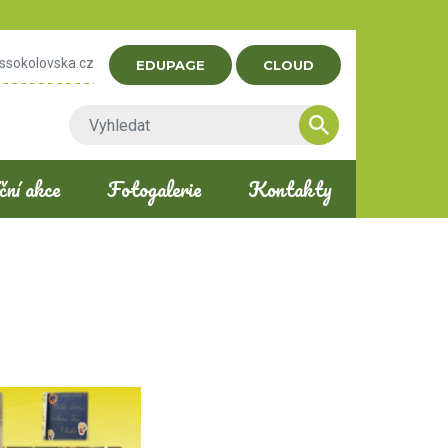
ssokolovska.cz
EDUPAGE
CLOUD
ní akce
Fotogalerie
Kontakty