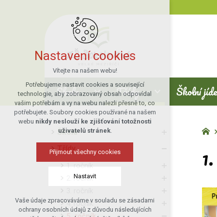
Nastavení cookies
Vítejte na našem webu!
Potřebujeme nastavit cookies a související
Škola
Třídy
Školní jíd
technologie, aby zobrazovaný obsah odpovídal
vašim potřebám a vy na webu nalezli přesně to, co
potřebujete. Soubory cookies používané na našem
webu
nikdy neslouží ke zjišťování totožnosti
uživatelů stránek
.
Škola
1.
Třídy
Přijmout všechny cookies
1. ročník
Nastavit
2. ročník
3. ročník
Vaše údaje zpracováváme v souladu se zásadami
4. ročník
Technická cookies
ochrany osobních údajů z důvodu následujících
5. ročník
nutná pro provozování webu