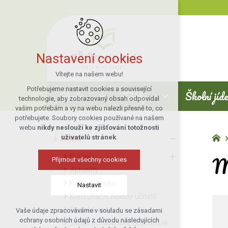
Nastavení cookies
Vítejte na našem webu!
Potřebujeme nastavit cookies a související
Škola
Třídy
Školní jíd
technologie, aby zobrazovaný obsah odpovídal
vašim potřebám a vy na webu nalezli přesně to, co
potřebujete. Soubory cookies používané na našem
webu
nikdy neslouží ke zjišťování totožnosti
uživatelů stránek
.
Škola
M
O škole
Přijmout všechny cookies
Aktuality
Kalendář roku
Nastavit
Konzultační hodiny učitelů
Školská rada
Vaše údaje zpracováváme v souladu se zásadami
Technická cookies
ochrany osobních údajů z důvodu následujících
Školní poradenské pracoviště
nutná pro provozování webu