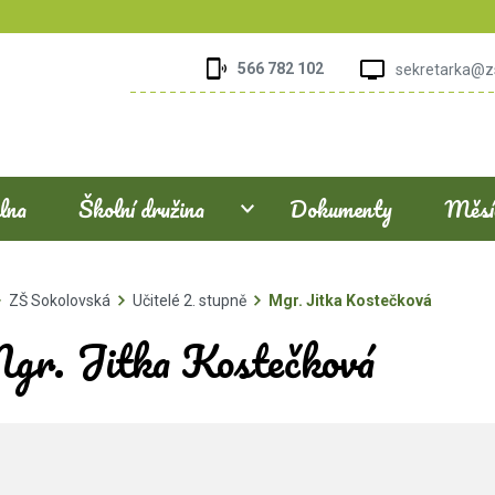
566 782 102
sekretarka@z
elna
Školní družina
Dokumenty
Měsíč
ZŠ Sokolovská
Učitelé 2. stupně
Mgr. Jitka Kostečková
gr. Jitka Kostečková