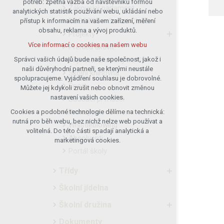
potřeb: zpětná vazba od návštěvníků formou
Žákovský parlament
analytických statistik používání webu, ukládání nebo
udržení kontextu stránek (session):
ROBOTEL – Smart Class
přístup k informacím na vašem zařízení, měření
případná přihlášení, volby jazyka, apod.
obsahu, reklama a vývoj produktů.
Projekty
Volitelná cookies
Více informací o cookies na našem webu
Přehled aktivit
analytická pro anonymizované
vyhodnocení návštěvnosti
Přijímací zkoušky na SŠ
Správci vašich údajů bude naše společnost, jakož i
naši důvěryhodní partneři, se kterými neustále
marketingová cookies (Google)
Školní knihovna
spolupracujeme. Vyjádření souhlasu je dobrovolné.
Více informací o cookies na našem webu
Sport
Můžete jej kdykoli zrušit nebo obnovit změnou
nastavení vašich cookies.
Budoucí prvňáčci
Pronájmy
Cookies a podobné technologie dělíme na technická:
Přijmout všechny cookies
nutná pro běh webu, bez nichž nelze web používat a
Whistleblowing
volitelná. Do této části spadají analytická a
Absolventi
Odmítnout vše
marketingová cookies.
Portál školy
Třídy
Školní jídelna
Školní družina
Dokumenty