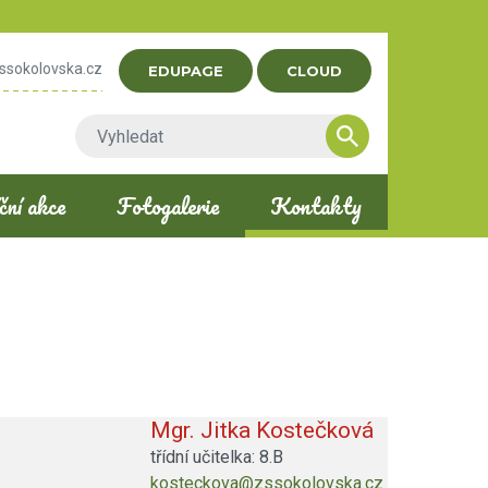
ssokolovska.cz
EDUPAGE
CLOUD
ní akce
Fotogalerie
Kontakty
Mgr. Jitka Kostečková
třídní učitelka: 8.B
kosteckova@zssokolovska.cz