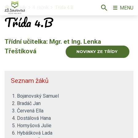
MENU
Třídy
4. ročník
Třída 4.B
Třída 4.B
Třídní učitelka: Mgr. et Ing. Lenka
Třeštíková
NOVINKY ZE TŘÍDY
Seznam žáků
1. Bojanovský Samuel
2. Bradáč Jan
3. Červená Ella
4. Dostálová Hana
5. Hornyšová Julie
6. Hybášková Lada