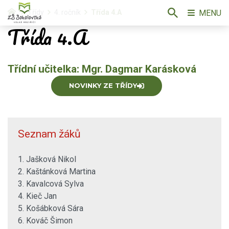
MENU
Třídy
4. ročník
Třída 4.A
Třída 4.A
Třídní učitelka: Mgr. Dagmar Karásková
NOVINKY ZE TŘÍDY
Seznam žáků
1. Jašková Nikol
2. Kaštánková Martina
3. Kavalcová Sylva
4. Kieč Jan
5. Košábková Sára
6. Kováč Šimon