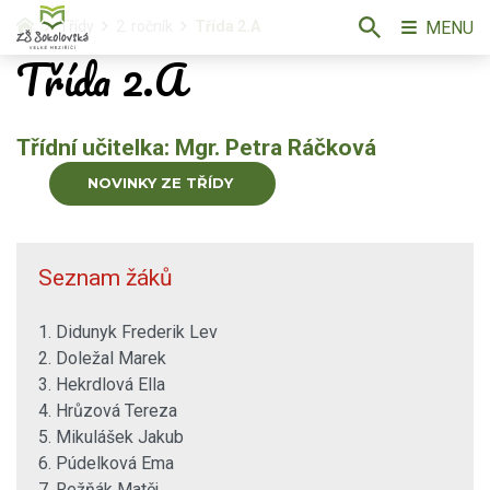
MENU
Třídy
2. ročník
Třída 2.A
Třída 2.A
Třídní učitelka: Mgr. Petra Ráčková
NOVINKY ZE TŘÍDY
Seznam žáků
1. Didunyk Frederik Lev
2. Doležal Marek
3. Hekrdlová Ella
4. Hrůzová Tereza
5. Mikulášek Jakub
6. Púdelková Ema
7. Režňák Matěj