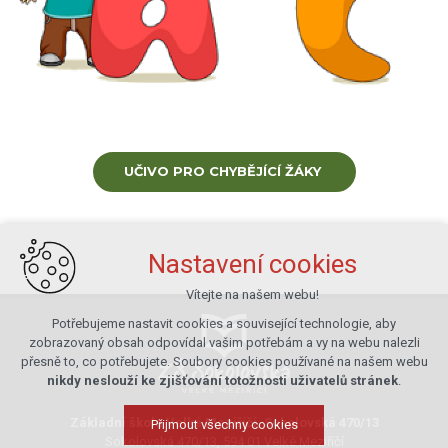
UČIVO PRO CHYBĚJÍCÍ ŽÁKY
Nastavení cookies
Vítejte na našem webu!
Potřebujeme nastavit cookies a související technologie, aby
zobrazovaný obsah odpovídal vašim potřebám a vy na webu nalezli
přesně to, co potřebujete. Soubory cookies používané na našem webu
nikdy neslouží ke zjišťování totožnosti uživatelů stránek
.
Základní škola Velké Meziříčí, Sokolovská 470/13
Přijmout všechny cookies
Sokolovská 470/13, 594 01 Velké Meziříčí