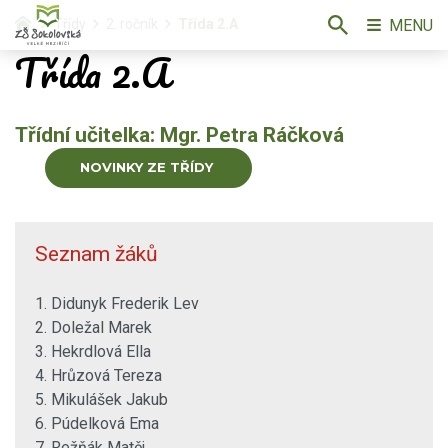
MENU
Třídy
2. ročník
Třída 2.A
Třída 2.A
Třídní učitelka: Mgr. Petra Ráčková
NOVINKY ZE TŘÍDY
Seznam žáků
1. Didunyk Frederik Lev
2. Doležal Marek
3. Hekrdlová Ella
4. Hrůzová Tereza
5. Mikulášek Jakub
6. Púdelková Ema
7. Režňák Matěj