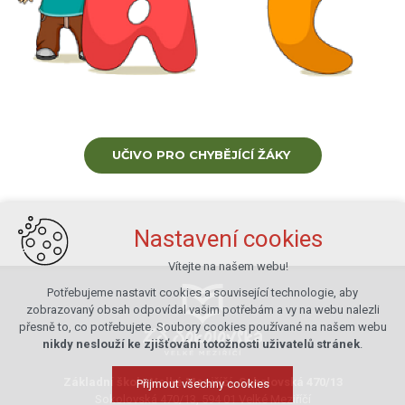
UČIVO PRO CHYBĚJÍCÍ ŽÁKY
Nastavení cookies
Vítejte na našem webu!
Potřebujeme nastavit cookies a související technologie, aby
zobrazovaný obsah odpovídal vašim potřebám a vy na webu nalezli
přesně to, co potřebujete. Soubory cookies používané na našem webu
nikdy neslouží ke zjišťování totožnosti uživatelů stránek
.
Základní škola Velké Meziříčí, Sokolovská 470/13
Přijmout všechny cookies
Sokolovská 470/13, 594 01 Velké Meziříčí