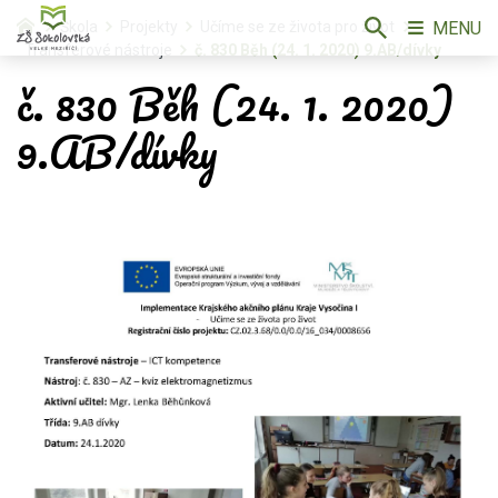
MENU
Škola
Projekty
Učíme se ze života pro život
Transferové nástroje
č. 830 Běh (24. 1. 2020) 9.AB/dívky
č. 830 Běh (24. 1. 2020)
9.AB/dívky