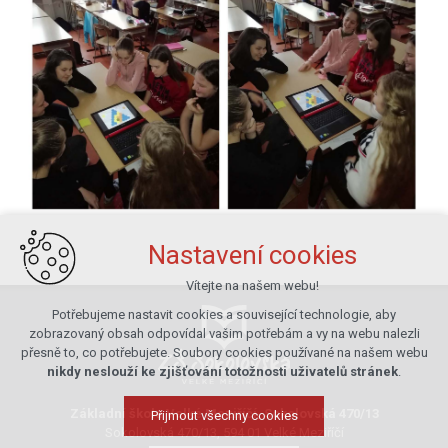
Nastavení cookies
Vítejte na našem webu!
Potřebujeme nastavit cookies a související technologie, aby
zobrazovaný obsah odpovídal vašim potřebám a vy na webu nalezli
přesně to, co potřebujete. Soubory cookies používané na našem webu
nikdy neslouží ke zjišťování totožnosti uživatelů stránek
.
Základní škola Velké Meziříčí, Sokolovská 470/13
Přijmout všechny cookies
Sokolovská 470/13, 594 01 Velké Meziříčí