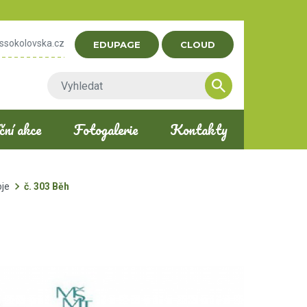
ssokolovska.cz
EDUPAGE
CLOUD
ní akce
Fotogalerie
Kontakty
oje
č. 303 Běh