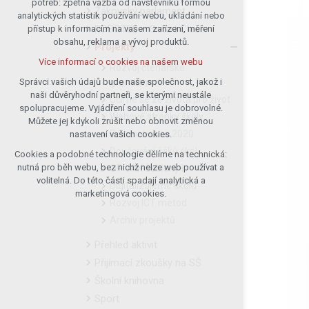
potřeb: zpětná vazba od návštěvníků formou
Žákovský parlament
analytických statistik používání webu, ukládání nebo
udržení kontextu stránek (session):
ROBOTEL – Smart Class
přístup k informacím na vašem zařízení, měření
případná přihlášení, volby jazyka, apod.
obsahu, reklama a vývoj produktů.
Projekty
Volitelná cookies
Více informací o cookies na našem webu
analytická pro anonymizované
Rozvoj čtenářské
vyhodnocení návštěvnosti
gramotnosti
Správci vašich údajů bude naše společnost, jakož i
naši důvěryhodní partneři, se kterými neustále
marketingová cookies (Google)
Učíme se ze života pro život
spolupracujeme. Vyjádření souhlasu je dobrovolné.
Více informací o cookies na našem webu
Webové stránky školy
Můžete jej kdykoli zrušit nebo obnovit změnou
Rekonstrukce 2020
nastavení vašich cookies.
Doučování žáků škol
Cookies a podobné technologie dělíme na technická:
Přijmout všechny cookies
nutná pro běh webu, bez nichž nelze web používat a
OP JAK Šablony I
volitelná. Do této části spadají analytická a
Digitalizujeme školu
Odmítnout vše
marketingová cookies.
Rozvoj ICT metod
Archiv projektů
Přehled aktivit
Přijímací zkoušky na SŠ
Školní knihovna
Sport