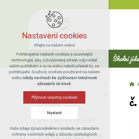
Nastavení cookies
Vítejte na našem webu!
Potřebujeme nastavit cookies a související
Škola
Třídy
Školní jíd
technologie, aby zobrazovaný obsah odpovídal
vašim potřebám a vy na webu nalezli přesně to, co
potřebujete. Soubory cookies používané na našem
webu
nikdy neslouží ke zjišťování totožnosti
uživatelů stránek
.
Škola
č
O škole
Přijmout všechny cookies
Aktuality
Kalendář roku
Nastavit
Konzultační hodiny učitelů
Školská rada
Vaše údaje zpracováváme v souladu se zásadami
Technická cookies
ochrany osobních údajů z důvodu následujících
Školní poradenské pracoviště
nutná pro provozování webu