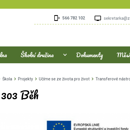
566 782 102
sekretarka@z
elna
Školní družina
Dokumenty
Měsíč
Škola
Projekty
Učíme se ze života pro život
Transferové nástr
. 303 Běh