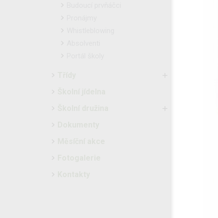
Budoucí prvňáčci
Pronájmy
Whistleblowing
Absolventi
Portál školy
Třídy
Školní jídelna
Školní družina
Dokumenty
Měsíční akce
Fotogalerie
Kontakty