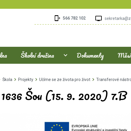
566 782 102
sekretarka@z
elna
Školní družina
Dokumenty
Měsíč
Škola
Projekty
Učíme se ze života pro život
Transferové nástr
. 1636 Šou (15. 9. 2020) 7.B