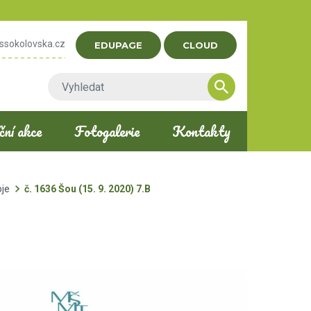
ssokolovska.cz
EDUPAGE
CLOUD
ní akce
Fotogalerie
Kontakty
oje
č. 1636 Šou (15. 9. 2020) 7.B