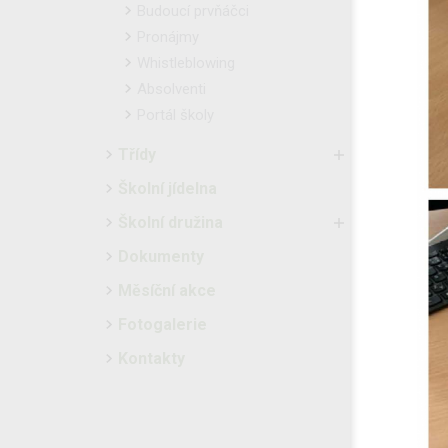
Budoucí prvňáčci
Pronájmy
Whistleblowing
Absolventi
Portál školy
Třídy
Školní jídelna
Školní družina
Dokumenty
Měsíční akce
Fotogalerie
Kontakty