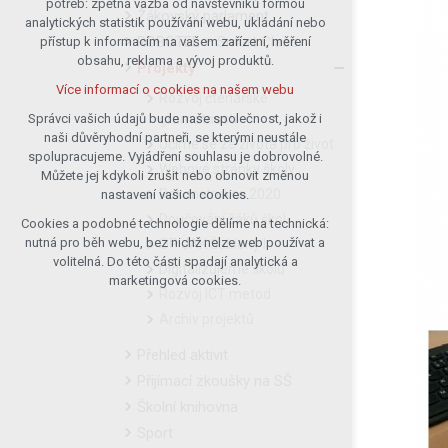
potřeb: zpětná vazba od návštěvníků formou
Žákovský parlament
analytických statistik používání webu, ukládání nebo
udržení kontextu stránek (session):
ROBOTEL – Smart Class
přístup k informacím na vašem zařízení, měření
případná přihlášení, volby jazyka, apod.
obsahu, reklama a vývoj produktů.
Projekty
Volitelná cookies
Více informací o cookies na našem webu
analytická pro anonymizované
Rozvoj čtenářské
vyhodnocení návštěvnosti
gramotnosti
Správci vašich údajů bude naše společnost, jakož i
naši důvěryhodní partneři, se kterými neustále
marketingová cookies (Google)
Učíme se ze života pro život
spolupracujeme. Vyjádření souhlasu je dobrovolné.
Více informací o cookies na našem webu
Webové stránky školy
Můžete jej kdykoli zrušit nebo obnovit změnou
Rekonstrukce 2020
nastavení vašich cookies.
Doučování žáků škol
Cookies a podobné technologie dělíme na technická:
Přijmout všechny cookies
nutná pro běh webu, bez nichž nelze web používat a
OP JAK Šablony I
volitelná. Do této části spadají analytická a
Digitalizujeme školu
Odmítnout vše
marketingová cookies.
Rozvoj ICT metod
Archiv projektů
Přehled aktivit
Přijímací zkoušky na SŠ
Školní knihovna
Sport