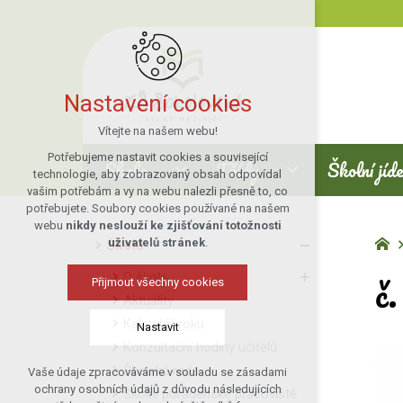
Nastavení cookies
Vítejte na našem webu!
Potřebujeme nastavit cookies a související
Škola
Třídy
Školní jíd
technologie, aby zobrazovaný obsah odpovídal
vašim potřebám a vy na webu nalezli přesně to, co
potřebujete. Soubory cookies používané na našem
webu
nikdy neslouží ke zjišťování totožnosti
uživatelů stránek
.
Škola
č
O škole
Přijmout všechny cookies
Aktuality
Kalendář roku
Nastavit
Konzultační hodiny učitelů
Školská rada
Vaše údaje zpracováváme v souladu se zásadami
Technická cookies
ochrany osobních údajů z důvodu následujících
Školní poradenské pracoviště
nutná pro provozování webu