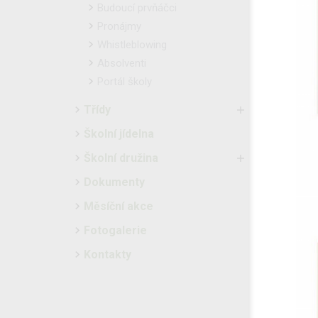
Budoucí prvňáčci
Pronájmy
Whistleblowing
Absolventi
Portál školy
Třídy
Školní jídelna
Školní družina
Dokumenty
Měsíční akce
Fotogalerie
Kontakty