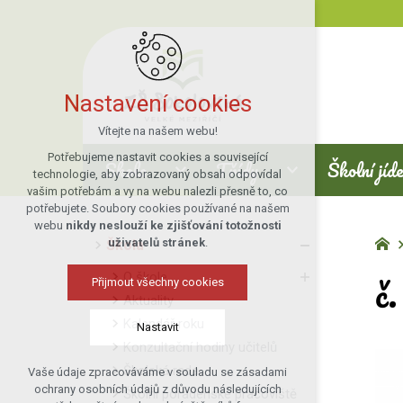
Nastavení cookies
Vítejte na našem webu!
Potřebujeme nastavit cookies a související
Škola
Třídy
Školní jíd
technologie, aby zobrazovaný obsah odpovídal
vašim potřebám a vy na webu nalezli přesně to, co
potřebujete. Soubory cookies používané na našem
webu
nikdy neslouží ke zjišťování totožnosti
uživatelů stránek
.
Škola
č
O škole
Přijmout všechny cookies
Aktuality
Kalendář roku
Nastavit
Konzultační hodiny učitelů
Školská rada
Vaše údaje zpracováváme v souladu se zásadami
Technická cookies
ochrany osobních údajů z důvodu následujících
Školní poradenské pracoviště
nutná pro provozování webu