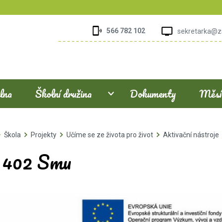
566 782 102
sekretarka@z
elna
Školní družina
Dokumenty
Měsíč
Škola
Projekty
Učíme se ze života pro život
Aktivační nástroje
. 402 Smu