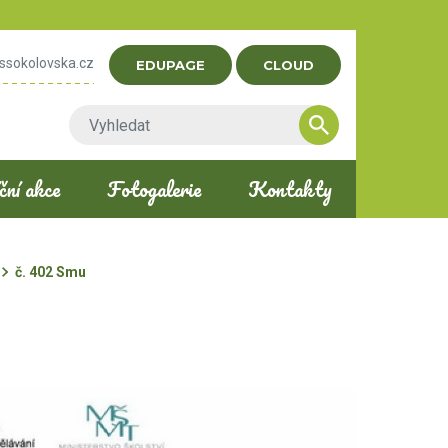
ssokolovska.cz
EDUPAGE
CLOUD
ní akce
Fotogalerie
Kontakty
č. 402 Smu