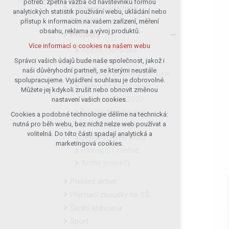
potřeb: zpětná vazba od návštěvníků formou
Žákovský parlament
analytických statistik používání webu, ukládání nebo
udržení kontextu stránek (session):
ROBOTEL – Smart Class
přístup k informacím na vašem zařízení, měření
případná přihlášení, volby jazyka, apod.
obsahu, reklama a vývoj produktů.
Projekty
Volitelná cookies
Více informací o cookies na našem webu
analytická pro anonymizované
Rozvoj čtenářské
vyhodnocení návštěvnosti
gramotnosti
Správci vašich údajů bude naše společnost, jakož i
naši důvěryhodní partneři, se kterými neustále
marketingová cookies (Google)
Učíme se ze života pro život
spolupracujeme. Vyjádření souhlasu je dobrovolné.
Více informací o cookies na našem webu
Webové stránky školy
Můžete jej kdykoli zrušit nebo obnovit změnou
Rekonstrukce 2020
nastavení vašich cookies.
Doučování žáků škol
Cookies a podobné technologie dělíme na technická:
Přijmout všechny cookies
nutná pro běh webu, bez nichž nelze web používat a
OP JAK Šablony I
volitelná. Do této části spadají analytická a
Digitalizujeme školu
Odmítnout vše
marketingová cookies.
Rozvoj ICT metod
Archiv projektů
Přehled aktivit
Přijímací zkoušky na SŠ
Školní knihovna
Sport