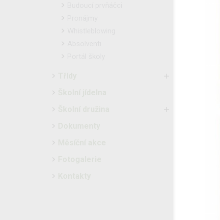
Budoucí prvňáčci
Pronájmy
Whistleblowing
Absolventi
Portál školy
Třídy
Školní jídelna
Školní družina
Dokumenty
Měsíční akce
Fotogalerie
Kontakty