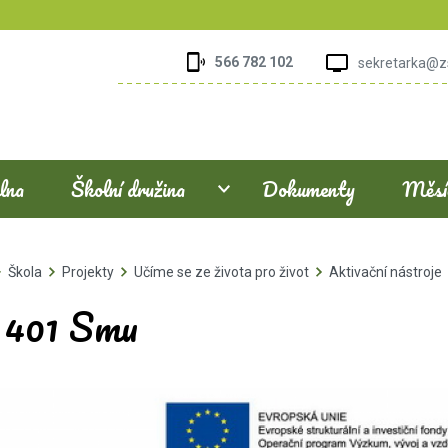
566 782 102
sekretarka@z
elna
Školní družina
Dokumenty
Měsíč
Škola
Projekty
Učíme se ze života pro život
Aktivační nástroje
. 401 Smu