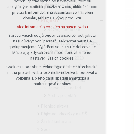
potřeb: zpětná vazba od návštěvníků formou
Žákovský parlament
analytických statistik používání webu, ukládání nebo
udržení kontextu stránek (session):
ROBOTEL – Smart Class
přístup k informacím na vašem zařízení, měření
případná přihlášení, volby jazyka, apod.
obsahu, reklama a vývoj produktů.
Projekty
Volitelná cookies
Více informací o cookies na našem webu
analytická pro anonymizované
Rozvoj čtenářské
vyhodnocení návštěvnosti
gramotnosti
Správci vašich údajů bude naše společnost, jakož i
naši důvěryhodní partneři, se kterými neustále
marketingová cookies (Google)
Učíme se ze života pro život
spolupracujeme. Vyjádření souhlasu je dobrovolné.
Více informací o cookies na našem webu
Webové stránky školy
Můžete jej kdykoli zrušit nebo obnovit změnou
Rekonstrukce 2020
nastavení vašich cookies.
Doučování žáků škol
Cookies a podobné technologie dělíme na technická:
Přijmout všechny cookies
nutná pro běh webu, bez nichž nelze web používat a
OP JAK Šablony I
volitelná. Do této části spadají analytická a
Digitalizujeme školu
Odmítnout vše
marketingová cookies.
Rozvoj ICT metod
Archiv projektů
Přehled aktivit
Přijímací zkoušky na SŠ
Školní knihovna
Sport