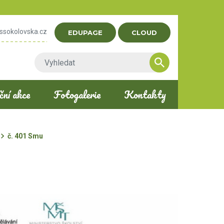
ssokolovska.cz
EDUPAGE
CLOUD
ní akce
Fotogalerie
Kontakty
č. 401 Smu