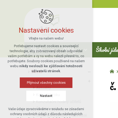
Nastavení cookies
Vítejte na našem webu!
Potřebujeme nastavit cookies a související
Škola
Třídy
Školní jíd
technologie, aby zobrazovaný obsah odpovídal
vašim potřebám a vy na webu nalezli přesně to, co
potřebujete. Soubory cookies používané na našem
webu
nikdy neslouží ke zjišťování totožnosti
uživatelů stránek
.
Škola
č
O škole
Přijmout všechny cookies
Aktuality
Kalendář roku
Nastavit
Konzultační hodiny učitelů
Školská rada
Vaše údaje zpracováváme v souladu se zásadami
Technická cookies
ochrany osobních údajů z důvodu následujících
Školní poradenské pracoviště
nutná pro provozování webu