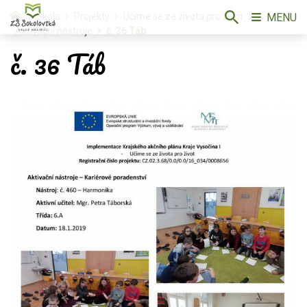
MENU
Škola
Projekty
Učíme se ze života pro život
Aktivační nástroje
č. 36 Táb
č. 36 Táb