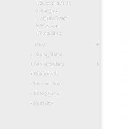
Budoucí prvňáčci
Pronájmy
Whistleblowing
Absolventi
Portál školy
Třídy
Školní jídelna
Školní družina
Dokumenty
Měsíční akce
Fotogalerie
Kontakty