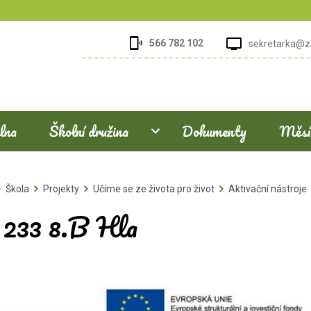
566 782 102
sekretarka@z
elna
Školní družina
Dokumenty
Měsíč
Škola
Projekty
Učíme se ze života pro život
Aktivační nástroje
. 233 8.B Hla