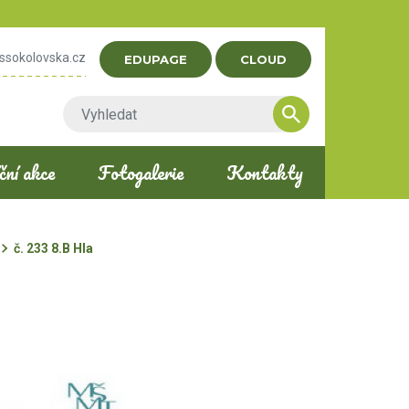
ssokolovska.cz
EDUPAGE
CLOUD
ní akce
Fotogalerie
Kontakty
č. 233 8.B Hla