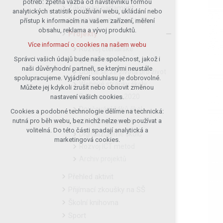
potřeb: zpětná vazba od návštěvníků formou
Žákovský parlament
analytických statistik používání webu, ukládání nebo
udržení kontextu stránek (session):
ROBOTEL – Smart Class
přístup k informacím na vašem zařízení, měření
případná přihlášení, volby jazyka, apod.
obsahu, reklama a vývoj produktů.
Projekty
Volitelná cookies
Více informací o cookies na našem webu
analytická pro anonymizované
Rozvoj čtenářské
vyhodnocení návštěvnosti
gramotnosti
Správci vašich údajů bude naše společnost, jakož i
naši důvěryhodní partneři, se kterými neustále
marketingová cookies (Google)
Učíme se ze života pro život
spolupracujeme. Vyjádření souhlasu je dobrovolné.
Více informací o cookies na našem webu
Webové stránky školy
Můžete jej kdykoli zrušit nebo obnovit změnou
Rekonstrukce 2020
nastavení vašich cookies.
Doučování žáků škol
Cookies a podobné technologie dělíme na technická:
Přijmout všechny cookies
nutná pro běh webu, bez nichž nelze web používat a
OP JAK Šablony I
volitelná. Do této části spadají analytická a
Digitalizujeme školu
Odmítnout vše
marketingová cookies.
Rozvoj ICT metod
Archiv projektů
Přehled aktivit
Přijímací zkoušky na SŠ
Školní knihovna
Sport