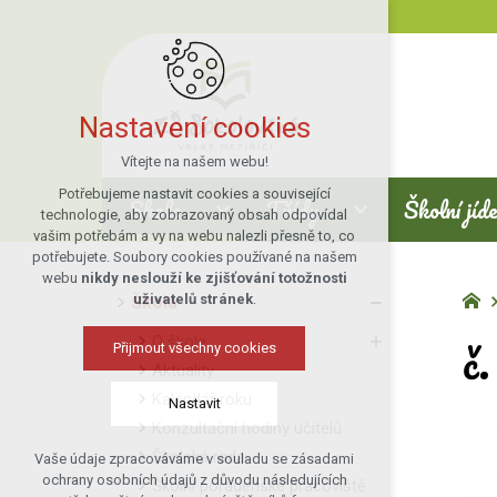
Nastavení cookies
Vítejte na našem webu!
Potřebujeme nastavit cookies a související
Škola
Třídy
Školní jíd
technologie, aby zobrazovaný obsah odpovídal
vašim potřebám a vy na webu nalezli přesně to, co
potřebujete. Soubory cookies používané na našem
webu
nikdy neslouží ke zjišťování totožnosti
uživatelů stránek
.
Škola
č
O škole
Přijmout všechny cookies
Aktuality
Kalendář roku
Nastavit
Konzultační hodiny učitelů
Školská rada
Vaše údaje zpracováváme v souladu se zásadami
Technická cookies
ochrany osobních údajů z důvodu následujících
Školní poradenské pracoviště
nutná pro provozování webu