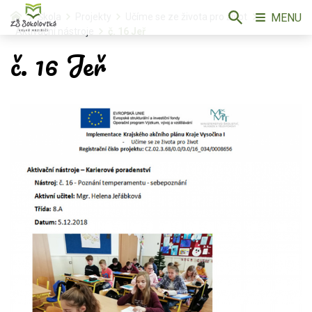
MENU
Škola
Projekty
Učíme se ze života pro život
Aktivační nástroje
č. 16 Jeř
č. 16 Jeř