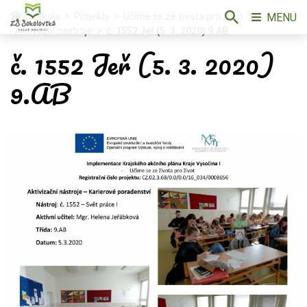
MENU
Škola
Projekty
Učíme se ze života pro život
Aktivační nástroje
č. 1552 Jeř (5. 3. 2020) 9.AB
č. 1552 Jeř (5. 3. 2020)
9.AB