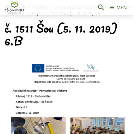
MENU
Škola
Projekty
Učíme se ze života pro život
Aktivační nástroje
č. 1511 Šou (5. 11. 2019) 6.B
č. 1511 Šou (5. 11. 2019)
6.B