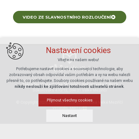
VIDEO ZE SLAVNOSTNÍHO ROZLOUČENÍ
Nastavení cookies
Vítejte na našem webu!
Potřebujeme nastavit cookies a související technologie, aby
zobrazovaný obsah odpovídal vašim potřebám a vy na webu nalezli
přesně to, co potřebujete. Soubory cookies používané na našem webu
Základní škola Velké Meziříčí, Sokolovská 470/13
nikdy neslouží ke zjišťování totožnosti uživatelů stránek
.
Sokolovská 470/13, 594 01 Velké Meziříčí
Přijmout všechny cookies
© Copyright 2026 Základní škola Sokolovská Velké Meziříčí
VYTVOŘIL XART.CZ
Nastavit
Technická cookies