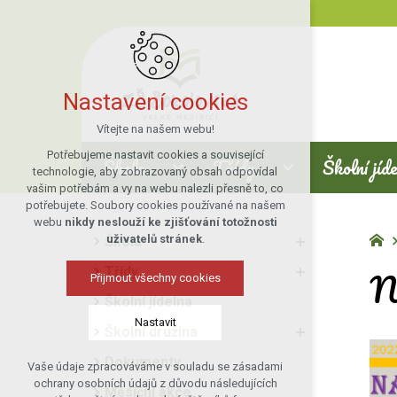
Nastavení cookies
Vítejte na našem webu!
Potřebujeme nastavit cookies a související
Škola
Třídy
Školní jíd
technologie, aby zobrazovaný obsah odpovídal
vašim potřebám a vy na webu nalezli přesně to, co
potřebujete. Soubory cookies používané na našem
webu
nikdy neslouží ke zjišťování totožnosti
uživatelů stránek
.
Škola
N
Třídy
Přijmout všechny cookies
Školní jídelna
Nastavit
Školní družina
Dokumenty
Vaše údaje zpracováváme v souladu se zásadami
Technická cookies
ochrany osobních údajů z důvodu následujících
Měsíční akce
nutná pro provozování webu