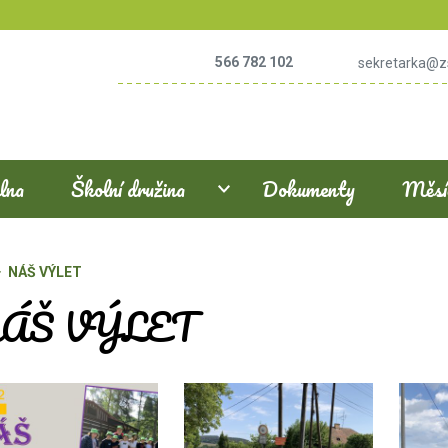
566 782 102
sekretarka@z
elna
Školní družina
Dokumenty
Měsíč
NÁŠ VÝLET
ÁŠ VÝLET