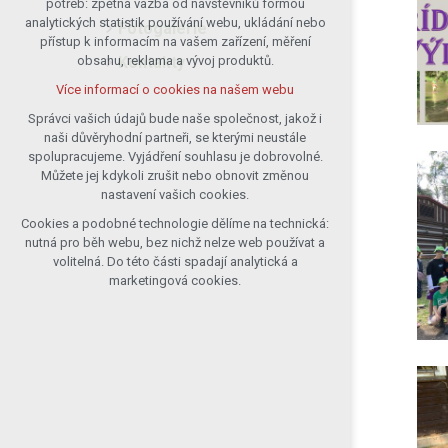
potřeb: zpětná vazba od návštěvníků formou
analytických statistik používání webu, ukládání nebo
udržení kontextu stránek (session):
Fotogalerie
přístup k informacím na vašem zařízení, měření
případná přihlášení, volby jazyka, apod.
Kontakty
obsahu, reklama a vývoj produktů.
Volitelná cookies
Více informací o cookies na našem webu
analytická pro anonymizované
vyhodnocení návštěvnosti
Správci vašich údajů bude naše společnost, jakož i
naši důvěryhodní partneři, se kterými neustále
marketingová cookies (Google)
spolupracujeme. Vyjádření souhlasu je dobrovolné.
Více informací o cookies na našem webu
Můžete jej kdykoli zrušit nebo obnovit změnou
nastavení vašich cookies.
Cookies a podobné technologie dělíme na technická:
Přijmout všechny cookies
nutná pro běh webu, bez nichž nelze web používat a
volitelná. Do této části spadají analytická a
Odmítnout vše
marketingová cookies.