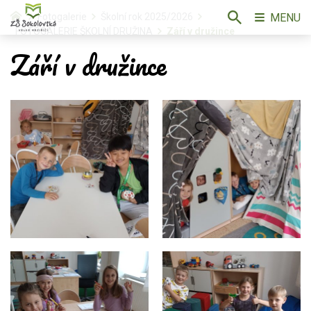
MENU
Fotogalerie
Školní rok 2025/2026
FOTOGALERIE ŠKOLNÍ DRUŽINA
Září v družince
Září v družince