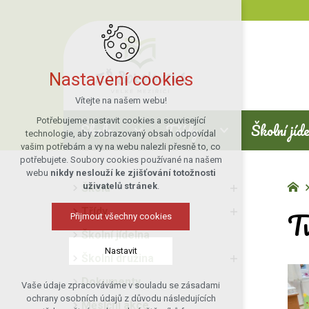
Nastavení cookies
Vítejte na našem webu!
Potřebujeme nastavit cookies a související
Škola
Třídy
Školní jíd
technologie, aby zobrazovaný obsah odpovídal
vašim potřebám a vy na webu nalezli přesně to, co
potřebujete. Soubory cookies používané na našem
webu
nikdy neslouží ke zjišťování totožnosti
uživatelů stránek
.
Škola
T
Třídy
Přijmout všechny cookies
Školní jídelna
Nastavit
Školní družina
Dokumenty
Vaše údaje zpracováváme v souladu se zásadami
Technická cookies
ochrany osobních údajů z důvodu následujících
Měsíční akce
nutná pro provozování webu