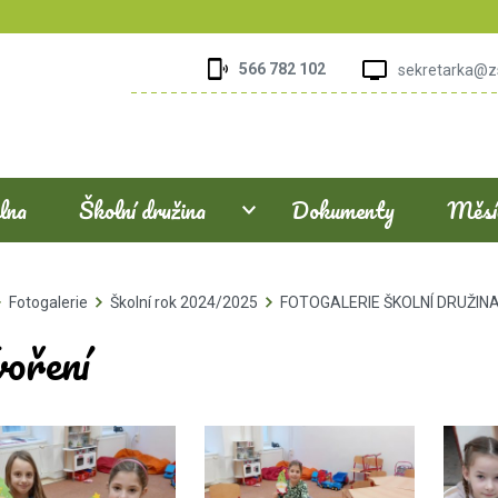
566 782 102
sekretarka@z
elna
Školní družina
Dokumenty
Měsíč
Fotogalerie
Školní rok 2024/2025
FOTOGALERIE ŠKOLNÍ DRUŽIN
voření