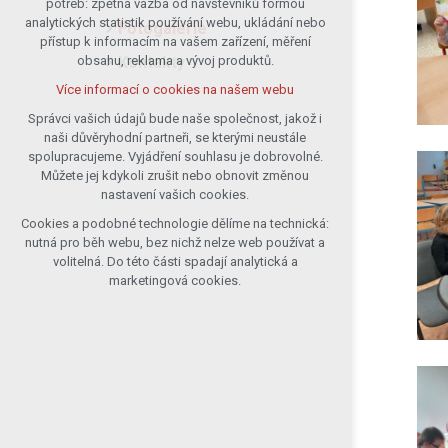
potřeb: zpětná vazba od návštěvníků formou
analytických statistik používání webu, ukládání nebo
udržení kontextu stránek (session):
Fotogalerie
přístup k informacím na vašem zařízení, měření
případná přihlášení, volby jazyka, apod.
Kontakty
obsahu, reklama a vývoj produktů.
Volitelná cookies
Více informací o cookies na našem webu
analytická pro anonymizované
vyhodnocení návštěvnosti
Správci vašich údajů bude naše společnost, jakož i
naši důvěryhodní partneři, se kterými neustále
marketingová cookies (Google)
spolupracujeme. Vyjádření souhlasu je dobrovolné.
Více informací o cookies na našem webu
Můžete jej kdykoli zrušit nebo obnovit změnou
nastavení vašich cookies.
Cookies a podobné technologie dělíme na technická:
Přijmout všechny cookies
nutná pro běh webu, bez nichž nelze web používat a
volitelná. Do této části spadají analytická a
Odmítnout vše
marketingová cookies.