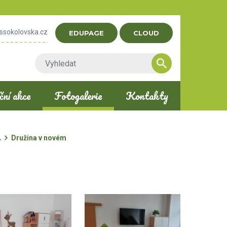
ssokolovska.cz
EDUPAGE
CLOUD
ní akce
Fotogalerie
Kontakty
A
Družina v novém