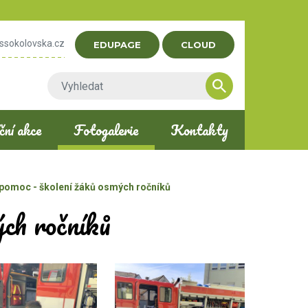
ssokolovska.cz
EDUPAGE
CLOUD
ní akce
Fotogalerie
Kontakty
 pomoc - školení žáků osmých ročníků
ých ročníků