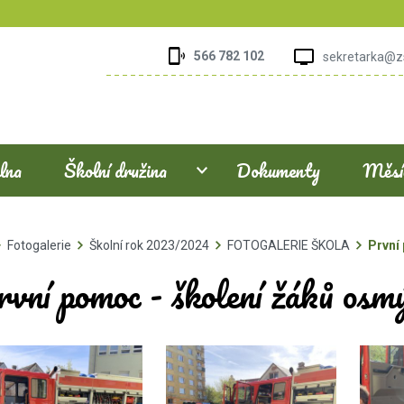
566 782 102
sekretarka@z
elna
Školní družina
Dokumenty
Měsíč
Fotogalerie
Školní rok 2023/2024
FOTOGALERIE ŠKOLA
První
rvní pomoc - školení žáků osm