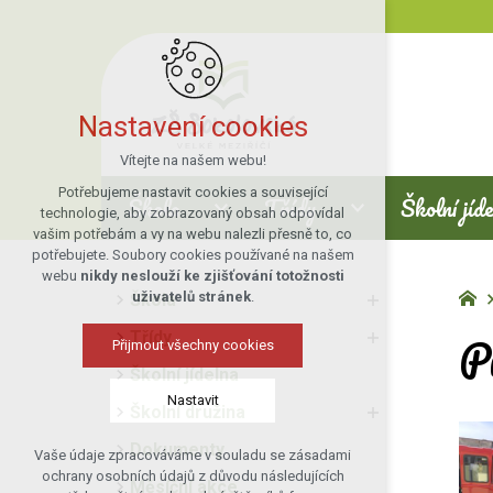
Nastavení cookies
Vítejte na našem webu!
Potřebujeme nastavit cookies a související
Škola
Třídy
Školní jíd
technologie, aby zobrazovaný obsah odpovídal
vašim potřebám a vy na webu nalezli přesně to, co
potřebujete. Soubory cookies používané na našem
webu
nikdy neslouží ke zjišťování totožnosti
uživatelů stránek
.
Škola
P
Třídy
Přijmout všechny cookies
Školní jídelna
Nastavit
Školní družina
Dokumenty
Vaše údaje zpracováváme v souladu se zásadami
Technická cookies
ochrany osobních údajů z důvodu následujících
Měsíční akce
nutná pro provozování webu