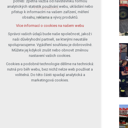
potřeb: zpětná vazba od návštěvníků formou
analytických statistik používání webu, ukládání nebo
udržení kontextu stránek (session):
Fotogalerie
přístup k informacím na vašem zařízení, měření
případná přihlášení, volby jazyka, apod.
Kontakty
obsahu, reklama a vývoj produktů.
Volitelná cookies
Více informací o cookies na našem webu
analytická pro anonymizované
vyhodnocení návštěvnosti
Správci vašich údajů bude naše společnost, jakož i
naši důvěryhodní partneři, se kterými neustále
marketingová cookies (Google)
spolupracujeme. Vyjádření souhlasu je dobrovolné.
Více informací o cookies na našem webu
Můžete jej kdykoli zrušit nebo obnovit změnou
nastavení vašich cookies.
Cookies a podobné technologie dělíme na technická:
Přijmout všechny cookies
nutná pro běh webu, bez nichž nelze web používat a
volitelná. Do této části spadají analytická a
Odmítnout vše
marketingová cookies.