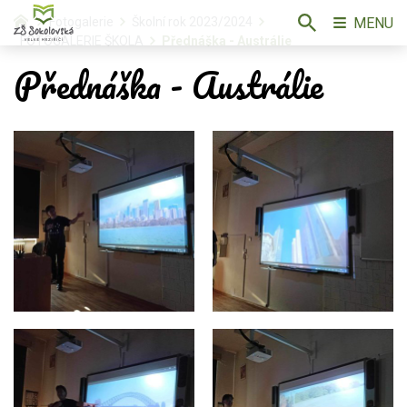
MENU
Fotogalerie
Školní rok 2023/2024
FOTOGALERIE ŠKOLA
Přednáška - Austrálie
Přednáška - Austrálie