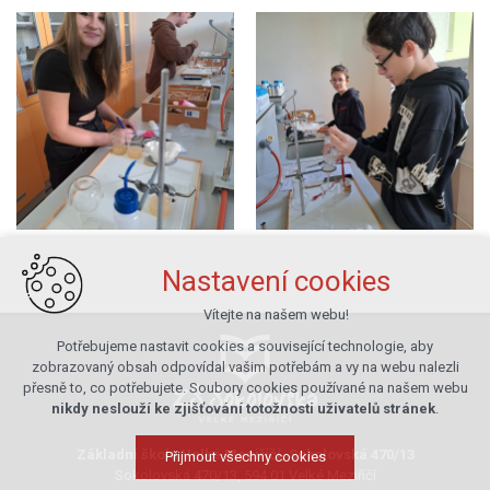
Nastavení cookies
Vítejte na našem webu!
Potřebujeme nastavit cookies a související technologie, aby
zobrazovaný obsah odpovídal vašim potřebám a vy na webu nalezli
přesně to, co potřebujete. Soubory cookies používané na našem webu
nikdy neslouží ke zjišťování totožnosti uživatelů stránek
.
Základní škola Velké Meziříčí, Sokolovská 470/13
Přijmout všechny cookies
Sokolovská 470/13, 594 01 Velké Meziříčí