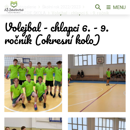
MENU
Fotogalerie
Školní rok 2022/2023
FOTOGALERIE ŠKOLA
Volejbal - chlapci 6. - 9. ročník
Volejbal - chlapci 6. - 9.
ročník (okresní kolo)