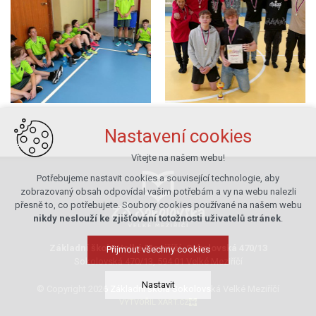
Nastavení cookies
Vítejte na našem webu!
Potřebujeme nastavit cookies a související technologie, aby
zobrazovaný obsah odpovídal vašim potřebám a vy na webu nalezli
přesně to, co potřebujete. Soubory cookies používané na našem webu
nikdy neslouží ke zjišťování totožnosti uživatelů stránek
.
Základní škola Velké Meziříčí, Sokolovská 470/13
Přijmout všechny cookies
Sokolovská 470/13, 594 01 Velké Meziříčí
Nastavit
© Copyright 2026 Základní škola Sokolovská Velké Meziříčí
VYTVOŘIL XART.CZ