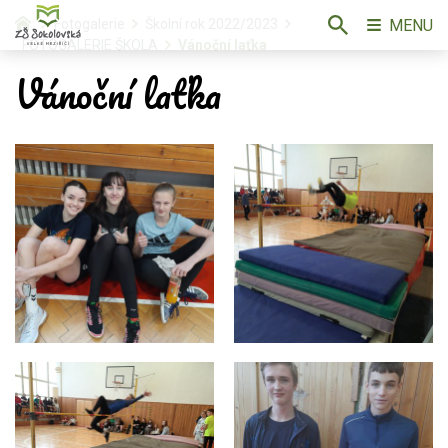
MENU
Fotogalerie
Školní rok 2022/2023
FOTOGALERIE ŠKOLA
Vánoční laťka
Vánoční laťka