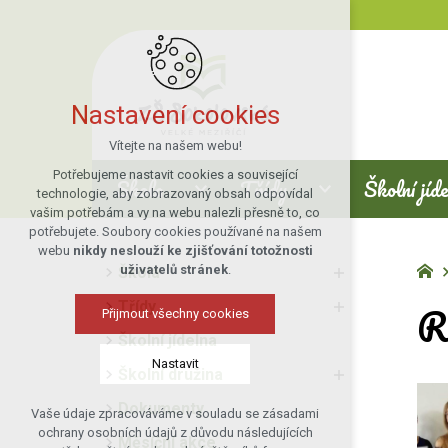
Nastavení cookies
Vítejte na našem webu!
Potřebujeme nastavit cookies a související
Škola
Třídy
Školní jíd
technologie, aby zobrazovaný obsah odpovídal
vašim potřebám a vy na webu nalezli přesně to, co
potřebujete. Soubory cookies používané na našem
webu
nikdy neslouží ke zjišťování totožnosti
uživatelů stránek
.
Škola
Re
Třídy
Přijmout všechny cookies
Školní jídelna
Nastavit
Školní družina
Dokumenty
Vaše údaje zpracováváme v souladu se zásadami
Technická cookies
ochrany osobních údajů z důvodu následujících
Měsíční akce
nutná pro provozování webu