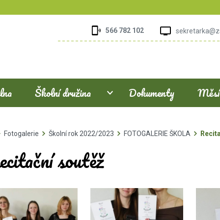
566 782 102
sekretarka@z
elna
Školní družina
Dokumenty
Měsíč
Fotogalerie
Školní rok 2022/2023
FOTOGALERIE ŠKOLA
Recit
citační soutěž