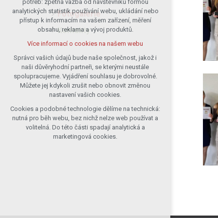
potřeb: zpětná vazba od návštěvníků formou
analytických statistik používání webu, ukládání nebo
udržení kontextu stránek (session):
Fotogalerie
přístup k informacím na vašem zařízení, měření
případná přihlášení, volby jazyka, apod.
Kontakty
obsahu, reklama a vývoj produktů.
Volitelná cookies
Více informací o cookies na našem webu
analytická pro anonymizované
vyhodnocení návštěvnosti
Správci vašich údajů bude naše společnost, jakož i
naši důvěryhodní partneři, se kterými neustále
marketingová cookies (Google)
spolupracujeme. Vyjádření souhlasu je dobrovolné.
Více informací o cookies na našem webu
Můžete jej kdykoli zrušit nebo obnovit změnou
nastavení vašich cookies.
Cookies a podobné technologie dělíme na technická:
Přijmout všechny cookies
nutná pro běh webu, bez nichž nelze web používat a
volitelná. Do této části spadají analytická a
Odmítnout vše
marketingová cookies.