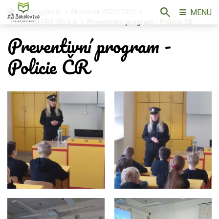
MENU
Fotogalerie
Školní rok 2022/2023
FOTOGALERIE ŠKOLA
Preventivní program - Policie ČR
Preventivní program -
Policie ČR