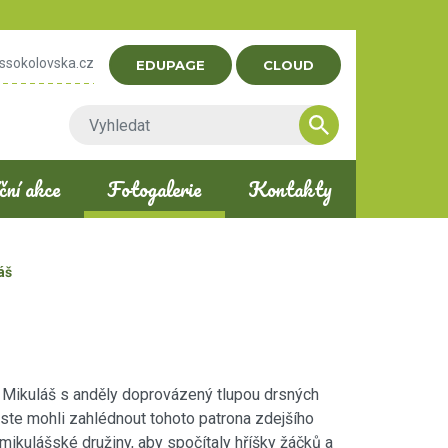
ssokolovska.cz
EDUPAGE
CLOUD
ní akce
Fotogalerie
Kontakty
áš
 Mikuláš s anděly doprovázený tlupou drsných
 jste mohli zahlédnout tohoto patrona zdejšího
mikulášské družiny, aby spočítaly hříšky žáčků a