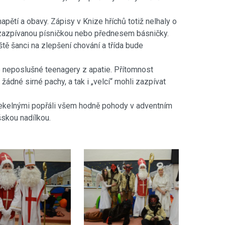
pětí a obavy. Zápisy v Knize hříchů totiž nelhaly o
t zazpívanou písničkou nebo přednesem básničky.
eště šanci na zlepšení chování a třída bude
 neposlušné teenagery z apatie. Přítomnost
ádné sirné pachy, a tak i „velcí“ mohli zazpívat
ekelnými popřáli všem hodně pohody v adventním
skou nadílkou.