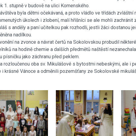
k 1. stupně v budově na ulici Komenského.
těva byla dětmi očekávaná, a proto vládlo ve třídách zvláštní na
menutých úkolech i zlobení, malí hříšníci se ale mohli zachráni
láš s anděly a paní učitelkou pak rozhodli, jestli žáci dostanou j
něna nadílkou.
ění na zvonce a návrat čertů na Sokolovskou probudil některé
lníků na hodině chemie a dalších předmětů naštěstí nezanechala ž
u písničku jako záchranu před peklem.
ozloučenou oba sv. Mikulášové s bytostmi nebeskými, ale i p
 i krásné Vánoce a odměnili pozemšťany ze Sokolovské mikuláš