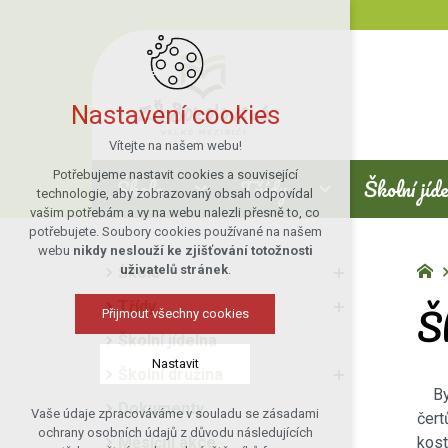
Nastavení cookies
Vítejte na našem webu!
Potřebujeme nastavit cookies a související
Škola
Třídy
Školní jíd
technologie, aby zobrazovaný obsah odpovídal
vašim potřebám a vy na webu nalezli přesně to, co
potřebujete. Soubory cookies používané na našem
webu
nikdy neslouží ke zjišťování totožnosti
uživatelů stránek
.
Škola
Š
Třídy
Přijmout všechny cookies
Školní jídelna
Nastavit
Školní družina
Bylo
Dokumenty
Vaše údaje zpracováváme v souladu se zásadami
čert
Technická cookies
ochrany osobních údajů z důvodu následujících
Měsíční akce
kost
nutná pro provozování webu