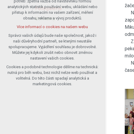
potřeb: zpětná vazba od návštěvníků formou
žače
analytických statistik používání webu, ukládání nebo
udržení kontextu stránek (session):
Fotogalerie
Návš
přístup k informacím na vašem zařízení, měření
případná přihlášení, volby jazyka, apod.
Kontakty
obsahu, reklama a vývoj produktů.
zapo
Volitelná cookies
Miku
Více informací o cookies na našem webu
analytická pro anonymizované
odmě
vyhodnocení návštěvnosti
Správci vašich údajů bude naše společnost, jakož i
Zvon
naši důvěryhodní partneři, se kterými neustále
marketingová cookies (Google)
spolupracujeme. Vyjádření souhlasu je dobrovolné.
peke
Více informací o cookies na našem webu
Můžete jej kdykoli zrušit nebo obnovit změnou
milo
nastavení vašich cookies.
Na r
Cookies a podobné technologie dělíme na technická:
Přijmout všechny cookies
čase
nutná pro běh webu, bez nichž nelze web používat a
volitelná. Do této části spadají analytická a
Odmítnout vše
marketingová cookies.