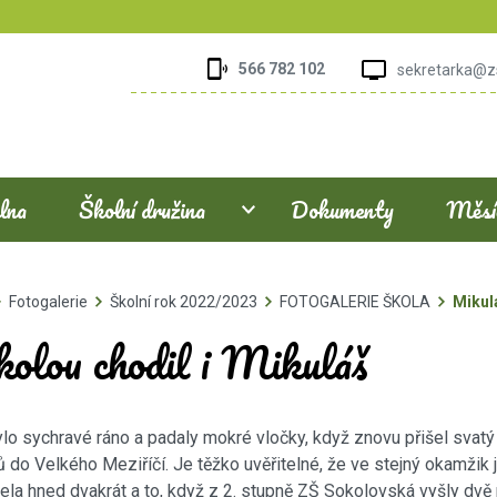
566 782 102
sekretarka@z
elna
Školní družina
Dokumenty
Měsíč
Fotogalerie
Školní rok 2022/2023
FOTOGALERIE ŠKOLA
Mikul
kolou chodil i Mikuláš
 sychravé ráno a padaly mokré vločky, když znovu přišel svatý
ů do Velkého Meziříčí. Je těžko uvěřitelné, že ve stejný okamžik
ela hned dvakrát a to, když z 2. stupně ZŠ Sokolovská vyšly dvě 