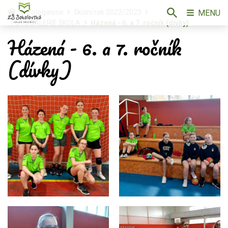
MENU
Fotogalerie
Školní rok 2022/2023
FOTOGALERIE ŠKOLA
Házená - 6. a 7. ročník (dívky)
Házená - 6. a 7. ročník
(dívky)