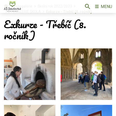
MENU
Fotogalerie
Školní rok 2022/2023
FOTOGALERIE ŠKOLA
Exkurze - Třebíč (8. ročník)
Exkurze - Třebíč (8.
ročník)