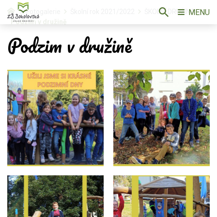
MENU
Fotogalerie
Školní rok 2021/2022
ŠKOLNÍ DRUŽINA
Podzim v družině
Podzim v družině