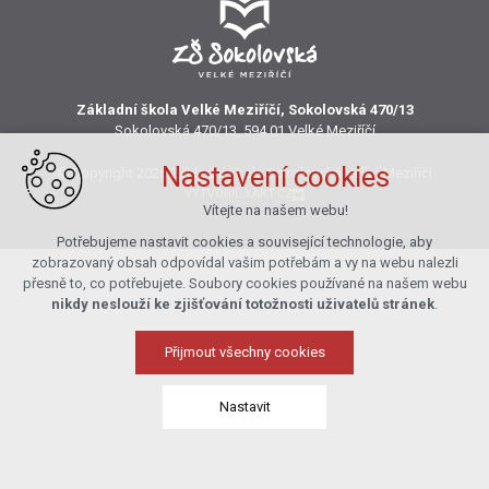
Základní škola Velké Meziříčí, Sokolovská 470/13
Sokolovská 470/13, 594 01 Velké Meziříčí
Nastavení cookies
© Copyright 2026 Základní škola Sokolovská Velké Meziříčí
VYTVOŘIL XART.CZ
Vítejte na našem webu!
Potřebujeme nastavit cookies a související technologie, aby
zobrazovaný obsah odpovídal vašim potřebám a vy na webu nalezli
přesně to, co potřebujete. Soubory cookies používané na našem webu
nikdy neslouží ke zjišťování totožnosti uživatelů stránek
.
Přijmout všechny cookies
Nastavit
Technická cookies