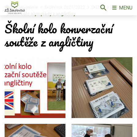
MENU
Fotogalerie
Školní rok 2021/2022
ŠKOLA
Školní kolo olympiády z angličtiny
Školní kolo konverzační
soutěže z angličtiny