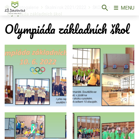
MENU
Fotogalerie
Školní rok 2021/2022
ŠKOLA
Olympiáda základních škol
Olympiáda základních škol