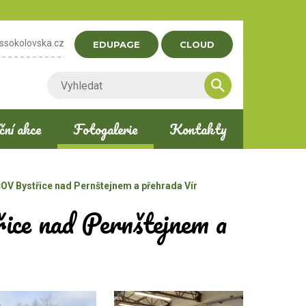
ssokolovska.cz
EDUPAGE
CLOUD
ní akce
Fotogalerie
Kontakty
 ČOV Bystřice nad Pernštejnem a přehrada Vír
ice nad Pernštejnem a