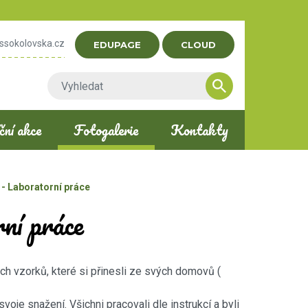
ssokolovska.cz
EDUPAGE
CLOUD
ní akce
Fotogalerie
Kontakty
- Laboratorní práce
ní práce
ných vzorků, které si přinesli ze svých domovů (
voje snažení. Všichni pracovali dle instrukcí a byli