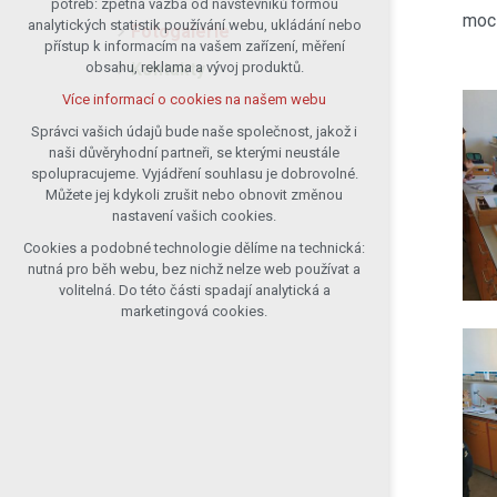
potřeb: zpětná vazba od návštěvníků formou
moc 
analytických statistik používání webu, ukládání nebo
udržení kontextu stránek (session):
Fotogalerie
přístup k informacím na vašem zařízení, měření
případná přihlášení, volby jazyka, apod.
Kontakty
obsahu, reklama a vývoj produktů.
Volitelná cookies
Více informací o cookies na našem webu
analytická pro anonymizované
vyhodnocení návštěvnosti
Správci vašich údajů bude naše společnost, jakož i
naši důvěryhodní partneři, se kterými neustále
marketingová cookies (Google)
spolupracujeme. Vyjádření souhlasu je dobrovolné.
Více informací o cookies na našem webu
Můžete jej kdykoli zrušit nebo obnovit změnou
nastavení vašich cookies.
Cookies a podobné technologie dělíme na technická:
Přijmout všechny cookies
nutná pro běh webu, bez nichž nelze web používat a
volitelná. Do této části spadají analytická a
Odmítnout vše
marketingová cookies.