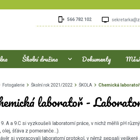
566 782 102
sekretarka@z
elna
Školní družina
Dokumenty
Měsíč
Fotogalerie
Školní rok 2021/2022
ŠKOLA
Chemická laboratoř 
hemická laboratoř - Laborator
 9. A a 9.C si vyzkoušeli laboratorní práce, v nichž měřili pH růz
, olej, šťáva z pomeranče…).
ávěr si vypracovali laboratorní protokol, v němž sepsali veškeré s