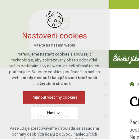
Nastavení cookies
Vítejte na našem webu!
Potřebujeme nastavit cookies a související
Škola
Třídy
Školní jíd
technologie, aby zobrazovaný obsah odpovídal
vašim potřebám a vy na webu nalezli přesně to, co
potřebujete. Soubory cookies používané na našem
webu
nikdy neslouží ke zjišťování totožnosti
uživatelů stránek
.
Škola
C
Třídy
Přijmout všechny cookies
Školní jídelna
Nastavit
Školní družina
Žáci
Dokumenty
Vaše údaje zpracováváme v souladu se zásadami
ocet
Technická cookies
ochrany osobních údajů z důvodu následujících
Měsíční akce
Na z
nutná pro provozování webu