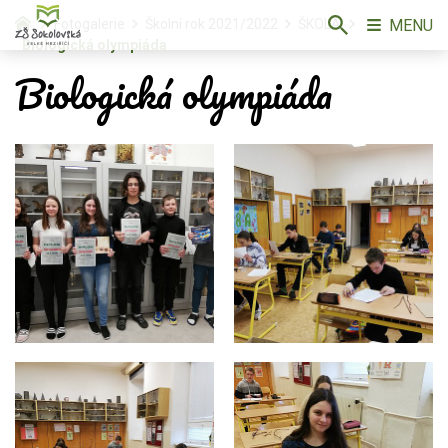
MENU
Fotogalerie
Školní rok 2021/2022
ŠKOLA
Biologická olympiáda
Biologická olympiáda