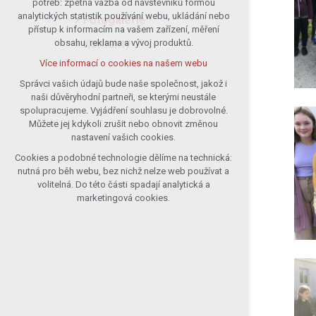
potřeb: zpětná vazba od návštěvníků formou
analytických statistik používání webu, ukládání nebo
udržení kontextu stránek (session):
Fotogalerie
přístup k informacím na vašem zařízení, měření
případná přihlášení, volby jazyka, apod.
Kontakty
obsahu, reklama a vývoj produktů.
Volitelná cookies
Více informací o cookies na našem webu
analytická pro anonymizované
vyhodnocení návštěvnosti
Správci vašich údajů bude naše společnost, jakož i
naši důvěryhodní partneři, se kterými neustále
marketingová cookies (Google)
spolupracujeme. Vyjádření souhlasu je dobrovolné.
Více informací o cookies na našem webu
Můžete jej kdykoli zrušit nebo obnovit změnou
nastavení vašich cookies.
Cookies a podobné technologie dělíme na technická:
Přijmout všechny cookies
nutná pro běh webu, bez nichž nelze web používat a
volitelná. Do této části spadají analytická a
Odmítnout vše
marketingová cookies.