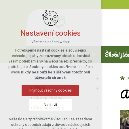
Nastavení cookies
Vítejte na našem webu!
Potřebujeme nastavit cookies a související
Škola
Třídy
Školní jíd
technologie, aby zobrazovaný obsah odpovídal
vašim potřebám a vy na webu nalezli přesně to, co
potřebujete. Soubory cookies používané na našem
webu
nikdy neslouží ke zjišťování totožnosti
uživatelů stránek
.
Škola
Ad
Třídy
Přijmout všechny cookies
Školní jídelna
Nastavit
Školní družina
Dokumenty
Vaše údaje zpracováváme v souladu se zásadami
Technická cookies
ochrany osobních údajů z důvodu následujících
Měsíční akce
nutná pro provozování webu