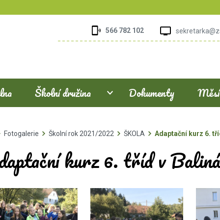
566 782 102
sekretarka@z
elna
Školní družina
Dokumenty
Měsíč
Fotogalerie
Školní rok 2021/2022
ŠKOLA
Adaptační kurz 6. tř
aptační kurz 6. tříd v Balin