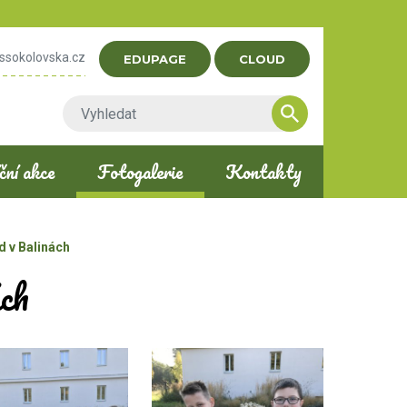
ssokolovska.cz
EDUPAGE
CLOUD
ní akce
Fotogalerie
Kontakty
íd v Balinách
ách