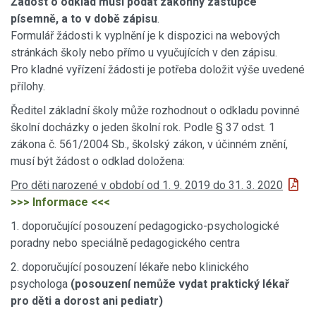
Žádost o odklad musí podat zákonný zástupce
písemně, a to v době zápisu
.
Formulář žádosti k vyplnění je k dispozici na webových
stránkách školy nebo přímo u vyučujících v den zápisu.
Pro kladné vyřízení žádosti je potřeba doložit výše uvedené
přílohy.
Ředitel základní školy může rozhodnout o odkladu povinné
školní docházky o jeden školní rok. Podle § 37 odst. 1
zákona č. 561/2004 Sb., školský zákon, v účinném znění,
musí být žádost o odklad doložena:
Pro děti narozené v období od 1. 9. 2019 do 31. 3. 2020
>>> Informace <<<
1. doporučující posouzení pedagogicko-psychologické
poradny nebo speciálně pedagogického centra
2. doporučující posouzení lékaře nebo klinického
psychologa
(posouzení nemůže vydat praktický lékař
pro děti a dorost ani pediatr)