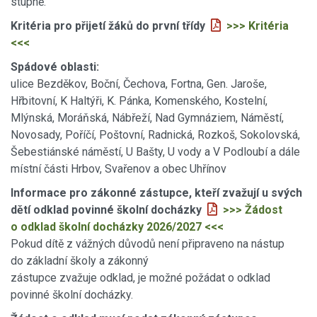
stupně.
Kritéria pro přijetí žáků do první třídy
>>> Kritéria
<<<
Spádové oblasti:
ulice Bezděkov, Boční, Čechova, Fortna, Gen. Jaroše,
Hřbitovní, K Haltýři, K. Pánka, Komenského, Kostelní,
Mlýnská, Moráňská, Nábřeží, Nad Gymnáziem, Náměstí,
Novosady, Poříčí, Poštovní, Radnická, Rozkoš, Sokolovská,
Šebestiánské náměstí, U Bašty, U vody a V Podloubí a dále
místní části Hrbov, Svařenov a obec Uhřínov
Informace pro zákonné zástupce, kteří zvažují u svých
dětí odklad povinné školní docházky
>>> Žádost
o odklad školní docházky 2026/2027 <<<
Pokud dítě z vážných důvodů není připraveno na nástup
do základní školy a zákonný
zástupce zvažuje odklad, je možné požádat o odklad
povinné školní docházky.