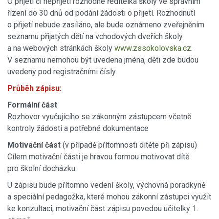
O přijetí či nepřijetí rozhodne ředitelka školy ve správním
řízení do 30 dnů od podání žádosti o přijetí. Rozhodnutí
o přijetí nebude zasíláno, ale bude oznámeno zveřejněním
seznamu přijatých dětí na vchodových dveřích školy
a na webových stránkách školy
www.zssokolovska.cz
.
V seznamu nemohou být uvedena jména, děti zde budou
uvedeny pod registračními čísly.
Průběh zápisu:
Formální část
Rozhovor vyučujícího se zákonným zástupcem včetně
kontroly žádosti a potřebné dokumentace
Motivační část
(v případě přítomnosti dítěte při zápisu)
Cílem motivační části je hravou formou motivovat dítě
pro školní docházku.
U zápisu bude přítomno vedení školy, výchovná poradkyně
a speciální pedagožka, které mohou zákonní zástupci využít
ke konzultaci, motivační část zápisu povedou učitelky 1.