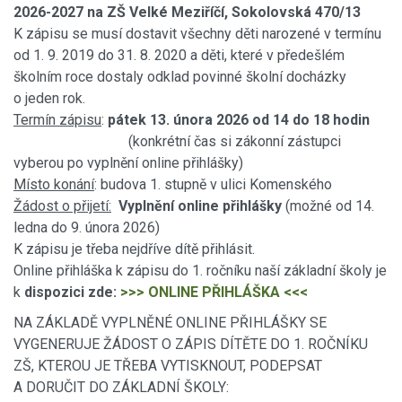
2026-2027 na ZŠ Velké Meziříčí, Sokolovská 470/13
K zápisu se musí dostavit všechny děti narozené v termínu
od 1. 9. 2019 do 31. 8. 2020 a děti, které v předešlém
školním roce dostaly odklad povinné školní docházky
o jeden rok.
Termín zápisu
:
pátek 13. února 2026 od 14 do 18 hodin
(konkrétní čas si zákonní zástupci
vyberou po vyplnění online přihlášky)
Místo konání
: budova 1. stupně v ulici Komenského
Žádost o přijetí:
Vyplnění online přihlášky
(možné od 14.
ledna do 9. února 2026)
K zápisu je třeba nejdříve dítě přihlásit.
Online přihláška k zápisu do 1. ročníku naší základní školy je
k
dispozici zde:
>>> ONLINE PŘIHLÁŠKA <<<
NA ZÁKLADĚ VYPLNĚNÉ ONLINE PŘIHLÁŠKY SE
VYGENERUJE ŽÁDOST O ZÁPIS DÍTĚTE DO 1. ROČNÍKU
ZŠ, KTEROU JE TŘEBA VYTISKNOUT, PODEPSAT
A DORUČIT DO ZÁKLADNÍ ŠKOLY: