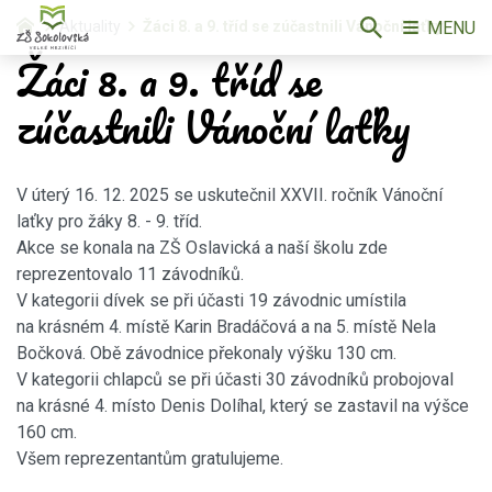
MENU
Aktuality
Žáci 8. a 9. tříd se zúčastnili Vánoční laťky
Žáci 8. a 9. tříd se
zúčastnili Vánoční laťky
V úterý 16. 12. 2025 se uskutečnil XXVII. ročník Vánoční
laťky pro žáky 8. - 9. tříd.
Akce se konala na ZŠ Oslavická a naší školu zde
reprezentovalo 11 závodníků.
V kategorii dívek se při účasti 19 závodnic umístila
na krásném 4. místě Karin Bradáčová a na 5. místě Nela
Bočková. Obě závodnice překonaly výšku 130 cm.
V kategorii chlapců se při účasti 30 závodníků probojoval
na krásné 4. místo Denis Dolíhal, který se zastavil na výšce
160 cm.
Všem reprezentantům gratulujeme.